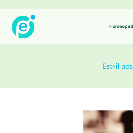
Homéopat
Est-il po