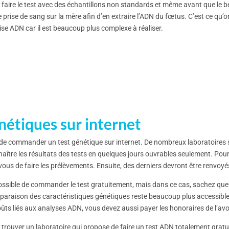
e faire le test avec des échantillons non standards et même avant que le
e prise de sang sur la mère afin d’en extraire l’ADN du fœtus. C’est ce qu’on 
se ADN car il est beaucoup plus complexe à réaliser.
nétiques sur internet
le de commander un test génétique sur internet. De nombreux laboratoires s
nnaître les résultats des tests en quelques jours ouvrables seulement. Pour
 à vous de faire les prélèvements. Ensuite, des derniers devront être renvoyé
it possible de commander le test gratuitement, mais dans ce cas, sachez que
mparaison des caractéristiques génétiques reste beaucoup plus accessib
coûts liés aux analyses ADN, vous devez aussi payer les honoraires de l’av
de trouver un laboratoire qui propose de faire un test ADN totalement gratu