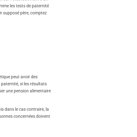
omme les tests de paternité
son supposé père, comptez
étique peut avoir des
aternité, si les résultats
rser une pension alimentaire
s dans le cas contraire, la
ersonnes concernées doivent