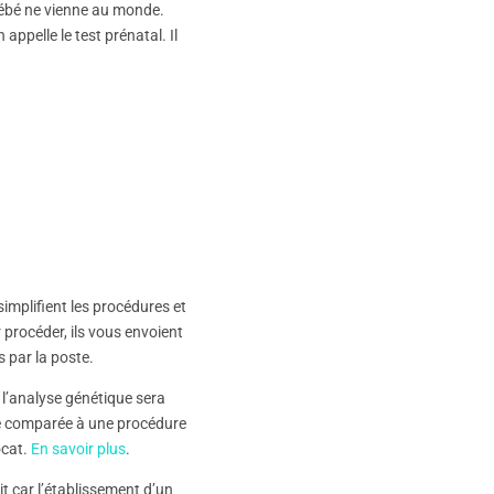
 bébé ne vienne au monde.
appelle le test prénatal. Il
implifient les procédures et
 procéder, ils vous envoient
s par la poste.
 l’analyse génétique sera
le comparée à une procédure
ocat.
En savoir plus
.
it car l’établissement d’un