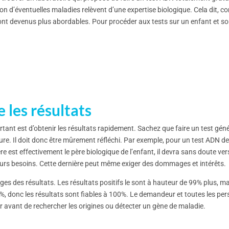
ion d’éventuelles maladies relèvent d’une expertise biologique. Cela dit, c
 sont devenus plus abordables. Pour procéder aux tests sur un enfant et 
les résultats
rtant est d’obtenir les résultats rapidement. Sachez que faire un test gén
re. Il doit donc être mûrement réfléchi. Par exemple, pour un test ADN de p
e est effectivement le père biologique de l’enfant, il devra sans doute ve
eurs besoins. Cette dernière peut même exiger des dommages et intérêts.
s des résultats. Les résultats positifs le sont à hauteur de 99% plus, mai
 0%, donc les résultats sont fiables à 100%. Le demandeur et toutes les p
r avant de rechercher les origines ou détecter un gène de maladie.