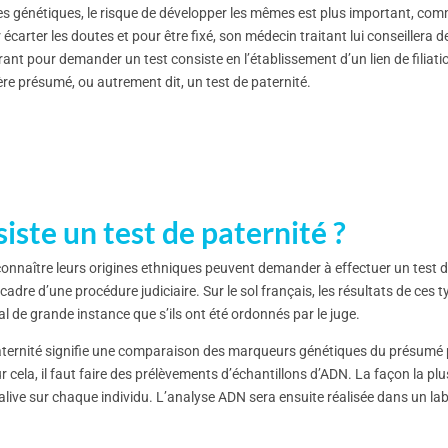
s génétiques, le risque de développer les mêmes est plus important, com
carter les doutes et pour être fixé, son médecin traitant lui conseillera de
urant pour demander un test consiste en l’établissement d’un lien de filiat
ère présumé, ou autrement dit, un test de paternité.
iste un test de paternité ?
onnaître leurs origines ethniques peuvent demander à effectuer un test de
 cadre d’une procédure judiciaire. Sur le sol français, les résultats de ces 
al de grande instance que s’ils ont été ordonnés par le juge.
ternité signifie une comparaison des marqueurs génétiques du présumé pè
 cela, il faut faire des prélèvements d’échantillons d’ADN. La façon la pl
salive sur chaque individu. L’analyse ADN sera ensuite réalisée dans un la