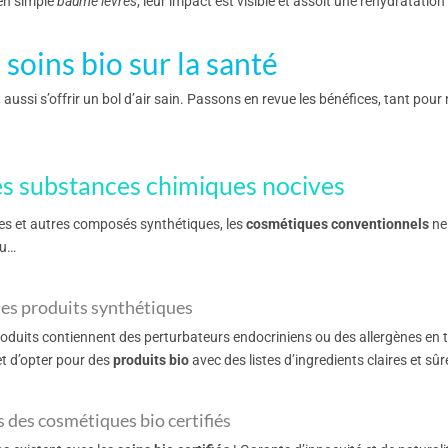
 en simple
baume lèvres
, leur impact est visible et assoit une réhydratation
 soins bio sur la santé
st aussi s’offrir un bol d’air sain. Passons en revue les bénéfices, tant pou
s substances chimiques nocives
nes et autres composés synthétiques, les
cosmétiques conventionnels
ne 
au…
des produits synthétiques
oduits contiennent des perturbateurs endocriniens ou des allergènes en t
et d’opter pour des
produits bio
avec des listes d’ingredients claires et sûr
 des cosmétiques bio certifiés