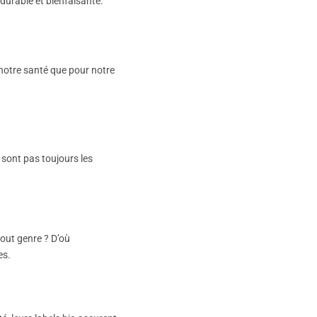
 durable et bienfaisante.
r notre santé que pour notre
sont pas toujours les
out genre ? D’où
es.