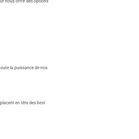
our nous offrir des options
 toute la puissance de nos
 placent en tête des
best