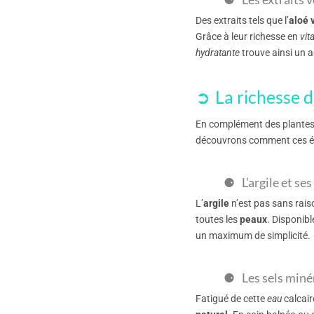
Des extraits tels que l’
aloé 
Grâce à leur richesse en
vit
hydratante
trouve ainsi un a
La richesse 
En complément des plantes,
découvrons comment ces él
L’argile et se
L’
argile
n’est pas sans raiso
toutes les
peaux
. Disponib
un maximum de simplicité.
Les sels minér
Fatigué de cette
eau
calcair