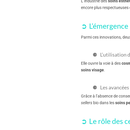
L’industrie des
soins esthé
encore plus respectueuses e
L’émergence 
Parmi ces innovations, deux
L’utilisation 
Elle ouvre la voie à des
cosm
soins visage
.
Les avancées
Grâce à l’absence de conserv
sellers
bio dans les
soins p
Le rôle des ce