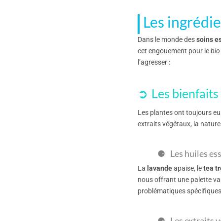
Les ingrédie
Dans le monde des
soins e
cet engouement pour le
bio
l’agresser :
Les bienfaits
Les plantes ont toujours eu 
extraits végétaux, la natur
Les huiles es
La
lavande
apaise, le
tea t
nous offrant une palette v
problématiques spécifiques
Les extraits 