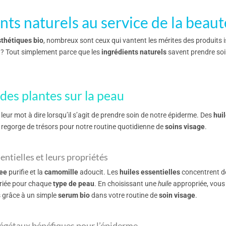
nts naturels au service de la beaut
sthétiques bio
, nombreux sont ceux qui vantent les mérites des produits 
? Tout simplement parce que les
ingrédients naturels
savent prendre soi
 des plantes sur la peau
leur mot à dire lorsqu’il s’agit de prendre soin de notre épiderme. Des
hui
e regorge de trésors pour notre routine quotidienne de
soins visage
.
sentielles et leurs propriétés
ree
purifie et la
camomille
adoucit. Les
huiles essentielles
concentrent de
ariée pour chaque
type de peau
. En choisissant une
huile
appropriée, vous 
 grâce à un simple
serum bio
dans votre routine de
soin visage
.
végétaux bénéfiques pour l’épiderme