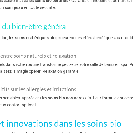
s existent avec les
soins bio certifiés
! Garants d’innocuité et de naturalit
 un
soin peau
en toute sécurité.
 du bien-être général
tion, les
soins esthétiques bio
procurent des effets bénéfiques au quotidi
entre soins naturels et relaxation
rels dans votre routine transforme peut-être votre salle de bains en spa. 
laissez la magie opérer. Relaxation garantie !
itifs sur les allergies et irritations
us sensibles, apprécient les
soins bio
non agressifs. Leur formule douce rédu
ur un confort optimal.
t innovations dans les soins bio