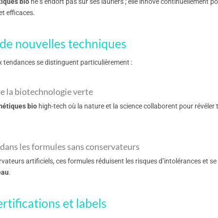
tiques bio
ne s’endort pas sur ses lauriers ; elle innove continuellement p
t efficaces.
de nouvelles techniques
 tendances se distinguent particulièrement :
de la biotechnologie verte
étiques bio
high-tech où la nature et la science collaborent pour révéler
 dans les formules sans conservateurs
ateurs artificiels, ces formules réduisent les risques d’intolérances et se
eau
.
rtifications et labels