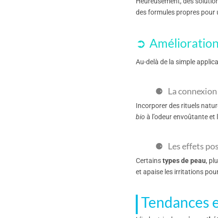
Heureusement, des solution
des formules propres pour
Amélioration
Au-delà de la simple applica
La connexion 
Incorporer des rituels natu
bio
à l’odeur envoûtante et 
Les effets pos
Certains
types de peau
, pl
et apaise les irritations po
Tendances e