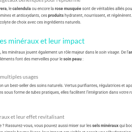
vera
, le
calendula
ou encore la
rose musquée
sont de véritables alliés po
amines
et
antioxydants
, ces
produits
hydratent, nourrissent, et régénèrent
colyte de choix avec ces ingrédients naturels.
des minéraux et leur impact
 les minéraux jouent également un rôle majeur dans le
soin visage
. De l’
a
éments font des merveilles pour le
soin peau
:
s multiples usages
n un best-seller des soins naturels. Vertus purifiantes, régulatrices et apa
les sous forme de
tubes
pratiques, elles facilitent l’intégration dans votre
r
aux et leur effet revitalisant
e ? Rassurez-vous, vous pouvez aussi miser sur les
sels minéraux
qui boo