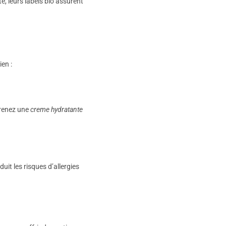
é, leurs labels bio assurent
en :
Prenez une
creme hydratante
it les risques d’allergies