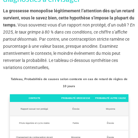
La grossesse monopolise légitimement l’attention dès qu’un retard
survient, vous le savez bien, cette hypothèse s’impose la plupart du
temps.
Vous souvenez-vous d’un rapport non protégé, d’un oubli ?
En
2025, le taux grimpe à 80 % dans ces conditions, ce chiffre s’affiche
partout désormais.
Par contre, une contraception stricte ramène ce
pourcentage à une valeur basse, presque anodine. Examinez
attentivement le contexte, le moindre événement du mois peut
renverser la probabilité. Le tableau ci-dessous synthétise ces
variations contextuelles,
Tableau, Probabilités de causes selon contexte en cas de retard de règles de
10 jours
CONTEXTE
PROBABILITÉ GROSSESSE
PROBABILITÉ AUTRE CAUSE
Rapport sexuel non protégé
Élevée
Moyenne
Pilule régulière et cycle stable
Faible
Élevée
Changement de contraception récent
Moyenne
Élevée