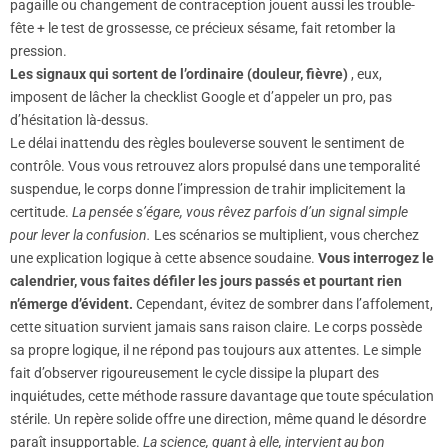
pagaille ou changement de contraception jouent aussi les trouble-
fête + le test de grossesse, ce précieux sésame, fait retomber la
pression.
Les signaux qui sortent de l’ordinaire (douleur, fièvre)
, eux,
imposent de lâcher la checklist Google et d’appeler un pro, pas
d’hésitation là-dessus.
Le délai inattendu des règles bouleverse souvent le sentiment de
contrôle. Vous vous retrouvez alors propulsé dans une temporalité
suspendue, le corps donne l’impression de trahir implicitement la
certitude.
La pensée s’égare, vous rêvez parfois d’un signal simple
pour lever la confusion.
Les scénarios se multiplient, vous cherchez
une explication logique à cette absence soudaine.
Vous interrogez le
calendrier, vous faites défiler les jours passés et pourtant rien
n’émerge d’évident.
Cependant, évitez de sombrer dans l’affolement,
cette situation survient jamais sans raison claire. Le corps possède
sa propre logique, il ne répond pas toujours aux attentes. Le simple
fait d’observer rigoureusement le cycle dissipe la plupart des
inquiétudes, cette méthode rassure davantage que toute spéculation
stérile. Un repère solide offre une direction, même quand le désordre
paraît insupportable.
La science, quant à elle, intervient au bon