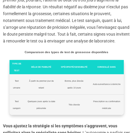
fiabilité de la réponse.
Un résultat négatif au dixième jour n’exclut pas
formellement la grossesse, certaines situations le prouvent,
notamment sous traitement médical. Le test sanguin, quant à lui,
s’arroge une réputation de précision inégalée, vous l’envisagez quand
le doute persiste malgré tout. Tout à fait, certains signes vous invitent
à renouveler le test ou à envisager une analyse de laboratoire.
Comparaison des types de test de grossesse disponibles
TYPE DE
DÉLAI DE FIABILITÉ
SPÉCIFICITÉ/SENSIBILITÉ
CONSEILLÉ DANS
TEST
Test
À partir du premier jour de
Bonne, plus élevée
Auto-surveillance à domicile
urinaire
retard
après 10 jours
Test
Quelques jours après la date
Prescription ou confirmation
Très élevée
sanguin
présumée
médicale
Vous ajustez la stratégie si les symptômes s’aggravent, vous
sollicitez alors le spécialiste sans hésiter.
L’autonomie a parfois ses