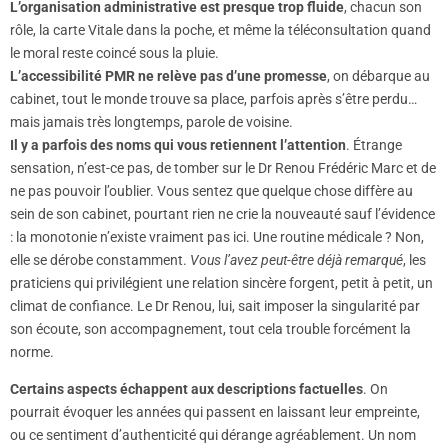
L’organisation administrative est presque trop fluide
, chacun son
rôle, la carte Vitale dans la poche, et même la téléconsultation quand
le moral reste coincé sous la pluie.
L’accessibilité PMR ne relève pas d’une promesse
, on débarque au
cabinet, tout le monde trouve sa place, parfois après s’être perdu…
mais jamais très longtemps, parole de voisine.
Il y a parfois des noms qui vous retiennent l’attention
. Étrange
sensation, n’est-ce pas, de tomber sur le Dr Renou Frédéric Marc et de
ne pas pouvoir l’oublier. Vous sentez que quelque chose diffère au
sein de son cabinet, pourtant rien ne crie la nouveauté sauf l’évidence
: la monotonie n’existe vraiment pas ici. Une routine médicale ? Non,
elle se dérobe constamment.
Vous l’avez peut-être déjà remarqué
, les
praticiens qui privilégient une relation sincère forgent, petit à petit, un
climat de confiance. Le Dr Renou, lui, sait imposer la singularité par
son écoute, son accompagnement, tout cela trouble forcément la
norme.
Certains aspects échappent aux descriptions factuelles
. On
pourrait évoquer les années qui passent en laissant leur empreinte,
ou ce sentiment d’authenticité qui dérange agréablement. Un nom