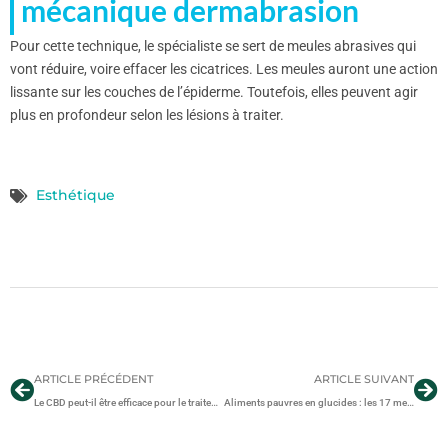
mécanique
dermabrasion
Pour cette technique, le spécialiste se sert de meules abrasives qui
vont réduire, voire effacer les cicatrices. Les meules auront une action
lissante sur les couches de l’épiderme. Toutefois, elles peuvent agir
plus en profondeur selon les lésions à traiter.
Esthétique
ARTICLE PRÉCÉDENT
ARTICLE SUIVANT
Le CBD peut-il être efficace pour le traitement de l’épilepsie ?
Aliments pauvres en glucides : les 17 meilleurs aliments pauvres en glucides