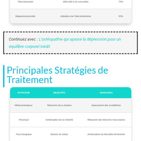
Fibro-brouillard
Difficulté à se concentrer
70%
Dépression/anxiété
Altération de l’état émotionnel
50%
Continuez avec :
L’ostéopathie qui apaise la dépression pour un
équilibre corporel inédit
Principales Stratégies de
Traitement
APPROCHE
OBJECTIFS
AVANTAGES
Médicamenteuse
Réduction de la douleur
Apaisement des symptômes
Physique
Amélioration de la mobilité
Réduction des tensions musculaires
Psychologique
Gestion du stress
Amélioration du bien-être émotionnel