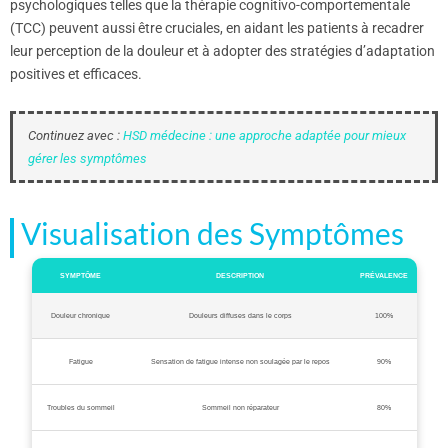
psychologiques telles que la thérapie cognitivo-comportementale
(TCC) peuvent aussi être cruciales, en aidant les patients à recadrer
leur perception de la douleur et à adopter des stratégies d’adaptation
positives et efficaces.
Continuez avec :
HSD médecine : une approche adaptée pour mieux
gérer les symptômes
Visualisation des Symptômes
SYMPTÔME
DESCRIPTION
PRÉVALENCE
Douleur chronique
Douleurs diffuses dans le corps
100%
Fatigue
Sensation de fatigue intense non soulagée par le repos
90%
Troubles du sommeil
Sommeil non réparateur
80%